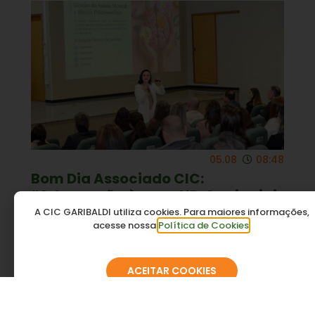
05.08
08:48
Bom Dia Associado CIC:
“Adequação à nova NR-1 vai exigir
um processo permanente de
A CIC GARIBALDI utiliza cookies. Para maiores informações,
acesse nossa
Política de Cookies
.
gestão”
ACEITAR COOKIES