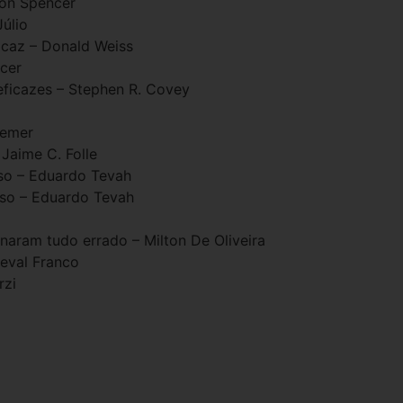
on Spencer
úlio
ficaz – Donald Weiss
cer
eficazes – Stephen R. Covey
kemer
 Jaime C. Folle
sso – Eduardo Tevah
sso – Eduardo Tevah
naram tudo errado – Milton De Oliveira
eval Franco
rzi