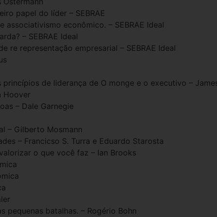
os Ostermann
eiro papel do líder – SEBRAE
s e associativismo econômico. – SEBRAE Ideal
uarda? – SEBRAE Ideal
de re representação empresarial – SEBRAE Ideal
us
s princípios de liderança de O monge e o executivo – Jame
n Hoover
soas – Dale Garnegie
nal – Gilberto Mosmann
des – Francicso S. Turra e Eduardo Starosta
alorizar o que você faz – Ian Brooks
ômica
ômica
ca
ler
as pequenas batalhas. – Rogério Bohn