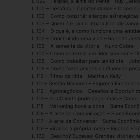
L 099 – Felipão, a alma do Penta – Ruy Carl
L 100 – Desafios e Oportunidades – O verdad
L 102 – Como construir alianças estratégica
L 103 – Quem é e como atua o líder de vang
L 104 – O que é, e como funciona uma entida
L 105 – Construindo uma vida – Roberto Just
L 106 – A semente da vitória – Nuno Cobra
L 107 – Como se tornar um líder servidor – O
L 108 – Como trabalhar para um idiota – Joh
L 109 – Como fazer amigos e influenciar pes
L 110 – Ritmo da vida – Matthew Kelly
L 111 – Gestão Racional – Empresa Excepcio
L 112 – Agronegócios – Desafios e Oportunida
L 113 – Seu Cliente pode pagar mais – Como v
L 115 – Marketing boca a boca – Suma Econ
L 116 – A arte da Comunicação – Suma Econ
L 117 – A arte de Conversar – Suma Econômi
L 119 – Virando a própria mesa – Ricardo Sem
L 120 – Destino? Sucesso! Grandes vitórias n