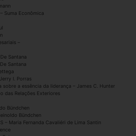
smann
° – Suma Econômica
ul
nn
sariais –
 De Santana
 De Santana
ettega
Jerry I. Porras
a sobre a essência da liderança – James C. Hunter
io das Relações Exteriores
ldo Bündchen
Reinoldo Bündchen
S – Maria Fernanda Cavaliéri de Lima Santin
lence