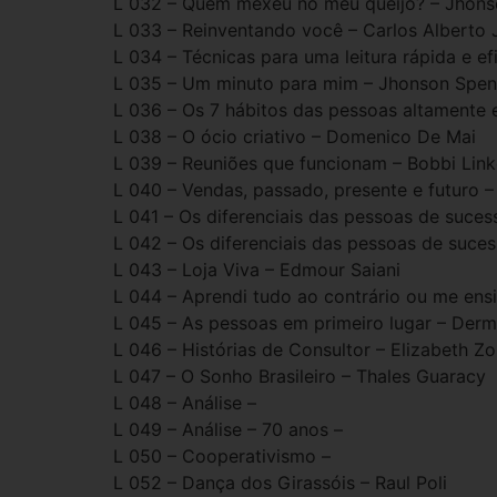
L 032 – Quem mexeu no meu queijo? – Jhons
L 033 – Reinventando você – Carlos Alberto J
L 034 – Técnicas para uma leitura rápida e e
L 035 – Um minuto para mim – Jhonson Spen
L 036 – Os 7 hábitos das pessoas altamente 
L 038 – O ócio criativo – Domenico De Mai
L 039 – Reuniões que funcionam – Bobbi Lin
L 040 – Vendas, passado, presente e futuro –
L 041 – Os diferenciais das pessoas de suce
L 042 – Os diferenciais das pessoas de suce
L 043 – Loja Viva – Edmour Saiani
L 044 – Aprendi tudo ao contrário ou me ensi
L 045 – As pessoas em primeiro lugar – Derm
L 046 – Histórias de Consultor – Elizabeth Zo
L 047 – O Sonho Brasileiro – Thales Guaracy
L 048 – Análise –
L 049 – Análise – 70 anos –
L 050 – Cooperativismo –
L 052 – Dança dos Girassóis – Raul Poli