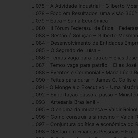
L 075 – A Atividade Industrial – Gilberto Mo
L 078 – Foco em Resultados: uma visão 360
L 079 – Ética – Suma Econômica
L 080 – II Fórum Federasul de Ética – Federas
L 083 – Gestão é Solução – Gilberto Mosma
L 084 – Desenvolvimento de Entidades Empre
L 085 – O Segredo de Luísa –
L 086 – Temos vaga para patrão – Elias José
L 087 – Temos vaga para patrão – Elias José
L 088 – Eventos e Cerimonial – Maria Lúcia B
L 090 – Feitas para durar – James C. Collis e 
L 091 – O Monge e o Executivo – Uma históri
L 092 – Exportação passo a passo – Ministér
L 093 – Artesania Brasilenã –
L 095 – O enigma da mudança – Valdir Reino
L 096 – Como construir a si mesmo – Valdir 
L 097 – Conjuntura política e econômica do R
L 098 – Gestão em Finanças Pessoais – Exce