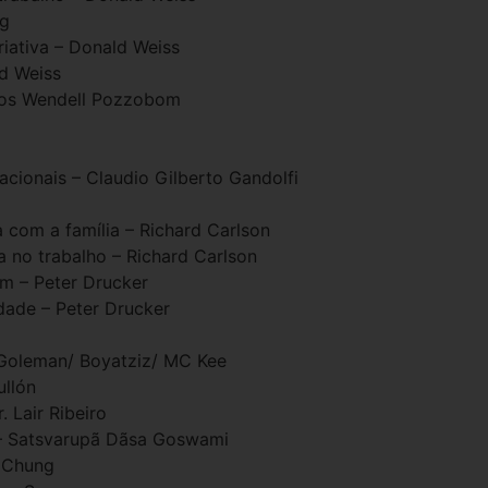
ng
iativa – Donald Weiss
ld Weiss
los Wendell Pozzobom
acionais – Claudio Gilberto Gandolfi
com a família – Richard Carlson
 no trabalho – Richard Carlson
m – Peter Drucker
dade – Peter Drucker
 Goleman/ Boyatziz/ MC Kee
ullón
. Lair Ribeiro
 – Satsvarupã Dãsa Goswami
 Chung