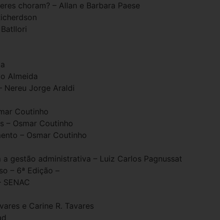
res choram? – Allan e Barbara Paese
Richerdson
Batllori
da
io Almeida
– Nereu Jorge Araldi
mar Coutinho
es – Osmar Coutinho
mento – Osmar Coutinho
 a gestão administrativa – Luiz Carlos Pagnussat
so – 6ª Edição –
 – SENAC
vares e Carine R. Tavares
ad