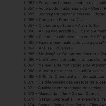
L 053 – Porque os homens mentem e as mulhe
L 054 – Você pode mudar sua vida – Cheryl 
L 055 – Jogos para treinar o cérebro – Jorge 
L 056 – Código de Processo Civil –
L 057 – O choque do futuro – Alvin Toffler
L 058 – Ah, eu não acredito… – Sérgio Almei
L 059 – Cliente, eu não vivo sem você – Sérg
L 062 – Fazer o bem realmente vale a pena? 
L 064 – Análise – 70 anos –
L 065 – Motivação e Comprometimento – Os
L 066 – Um Show no atendimento aos client
L 067 – Na magia da motivação e do Atendi
L 068 – A pedra de Asenet – Laudi Grassiani
L 069 – O Ponto Comercial a a interação com
L 070 – Os diferenciais das pessoas de suces
L 071 – Qualidade em prestação de serviços
L 072 – Manual do Líder – Gerson Gabrielli
L 073 – Gestão Empresarial – Alexandre S. Ta
L 074 – Samuel Klein e Casa Bahia – Elias Aw