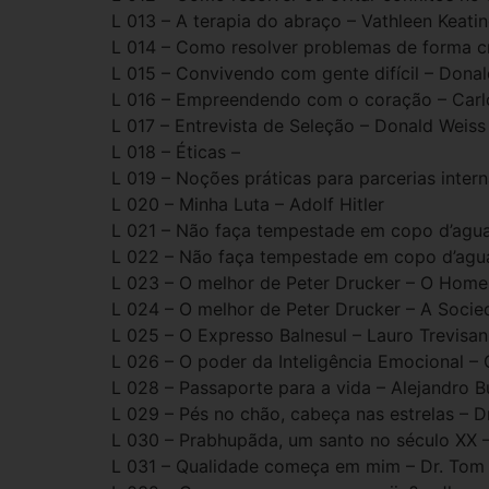
L 013 – A terapia do abraço – Vathleen Keati
L 014 – Como resolver problemas de forma cr
L 015 – Convivendo com gente difícil – Dona
L 016 – Empreendendo com o coração – Car
L 017 – Entrevista de Seleção – Donald Weiss
L 018 – Éticas –
L 019 – Noções práticas para parcerias intern
L 020 – Minha Luta – Adolf Hitler
L 021 – Não faça tempestade em copo d’agua 
L 022 – Não faça tempestade em copo d’agua
L 023 – O melhor de Peter Drucker – O Home
L 024 – O melhor de Peter Drucker – A Socie
L 025 – O Expresso Balnesul – Lauro Trevisan
L 026 – O poder da Inteligência Emocional –
L 028 – Passaporte para a vida – Alejandro B
L 029 – Pés no chão, cabeça nas estrelas – Dr
L 030 – Prabhupãda, um santo no século XX
L 031 – Qualidade começa em mim – Dr. Tom