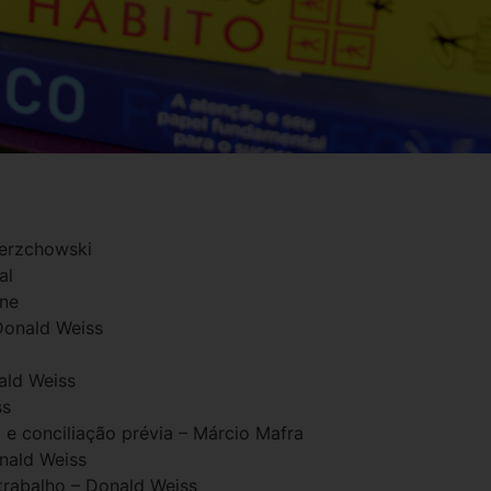
ierzchowski
al
rne
Donald Weiss
ald Weiss
ss
e conciliação prévia – Márcio Mafra
nald Weiss
 trabalho – Donald Weiss