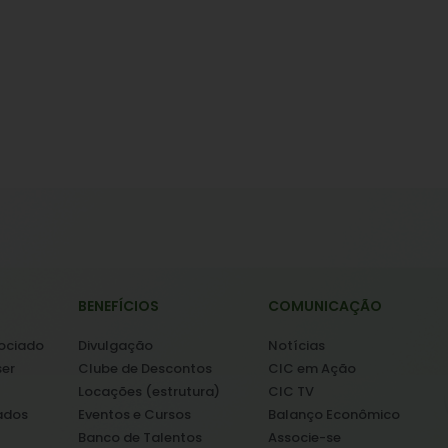
BENEFÍCIOS
COMUNICAÇÃO
sociado
Divulgação
Notícias
ser
Clube de Descontos
CIC em Ação
Locações (estrutura)
CIC TV
ados
Eventos e Cursos
Balanço Econômico
Banco de Talentos
Associe-se