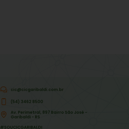
cic@cicgaribaldi.com.br
(54) 3462 8500
Av. Perimetral, 897 Bairro São José -
Garibaldi - RS
#SOUCICGARIBALDI