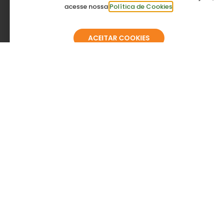
Adrivan Transportes
acesse nossa
Política de Cookies
.
ACEITAR COOKIES
Affinidad