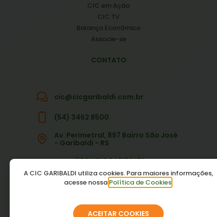
CIC em Ação
CIC TV
Balanço Econômico
Associe-se
CONTATO
cic@cicgaribaldi.com.br
(54) 3462 8500
Av. Perimetral, 897 Bairro São José
- Garibaldi - RS
#SOUCICGARIBALDI
A CIC GARIBALDI utiliza cookies. Para maiores informações,
acesse nossa
Política de Cookies
.
FOSFO
ACEITAR COOKIES