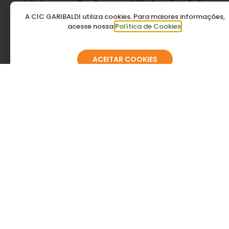
“Adequação à nova NR-1 vai exigir
um processo permanente de
A CIC GARIBALDI utiliza cookies. Para maiores informações,
acesse nossa
Política de Cookies
.
gestão”
ACEITAR COOKIES
04.08
09:58
Organização da Fenachamp 2027
avança com reunião entre CEC,
vinícolas e Prefeitura